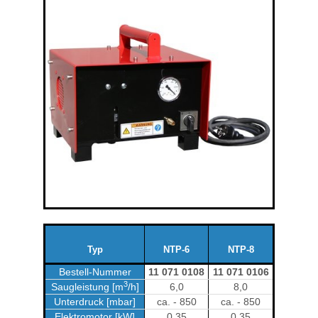
Typ
NTP-6
NTP-8
Bestell-Nummer
11 071 0108
11 071 0106
3
Saugleistung [m
/h]
6,0
8,0
Unterdruck [mbar]
ca. - 850
ca. - 850
Elektromotor [kW]
0,35
0,35