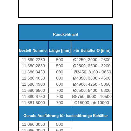
Rundkehlnaht
Bestell-Nummer
Länge [mm]
Für Behälter-Ø [mm]
11 680 2250
500
Ø2250, 2000 - 2600
11 680 2880
500
Ø2800, 2500 - 3200
11 680 3450
600
Ø3450, 3100 - 3850
11 680 4050
600
Ø4050, 3600 - 4600
11 680 4900
600
Ø4900, 4250 - 5850
11 680 6500
700
Ø6500, 5400 - 8300
11 680 8750
700
Ø8750, 8000 - 10500
11 681 5000
700
Ø15000, ab 10000
Gerade Ausführung für kastenförmige Behälter
11 066 0050
500
11 066 0060
600