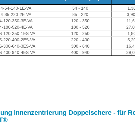
4-54-140-1E-VA
54 - 140
1,3
4-85-220-2E-VA
85 - 220
3,9
4-120-350-3E-VA
120 - 350
11,6
4-180-520-4E-VA
180 - 520
27,
S-120-250-1ES-VA
120 - 250
1,8
S-220-400-2ES-VA
220 - 400
5,2
S-300-640-3ES-VA
300 - 640
16,
S-400-940-4ES-VA
400 - 940
39,
rung Innenzentrierung Doppelschere - für 
T®