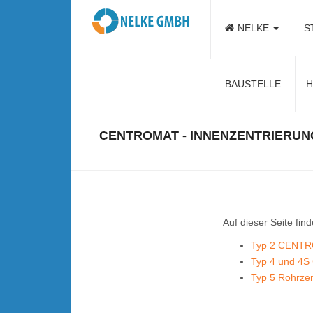
NELKE
S
Kontaktieren Sie u
BAUSTELLE
H
CENTROMAT - INNENZENTRIERUN
Auf dieser Seite find
Typ 2 CENTRO
Typ 4 und 4S
Typ 5 Rohrz
.