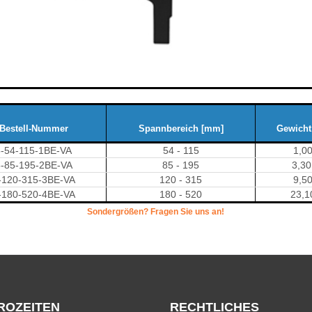
Bestell-Nummer
Spannbereich [mm]
Gewicht
5-54-115-1BE-VA
54 - 115
1,0
5-85-195-2BE-VA
85 - 195
3,3
-120-315-3BE-VA
120 - 315
9,5
-180-520-4BE-VA
180 - 520
23,1
Sondergrößen? Fragen Sie uns an!
ROZEITEN
RECHTLICHES