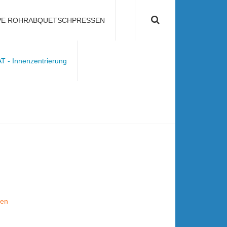
PE ROHRABQUETSCHPRESSEN
nfo@nelke-gmbh.de
- Innenzentrierung
gen