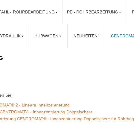
TAHL - ROHRBEARBEITUNG
PE - ROHRBEARBEITUNG
ns! Telefonisch unter
+49 (0) 63 22 40 94 99 4
oder per Mail:
i
YDRAULIK
HUBWAGEN
NEUHEITEN!
CENTROMAT 
G
en Sie:
MAT® 2 - Lineare Innenzentrierung
 CENTROMAT® - Innenzentrierung Doppelschere
entrierung CENTROMAT®
-
Innenzentrierung Doppelschere für Rohrbö