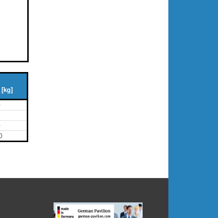
 [kg]
0
0
0
0